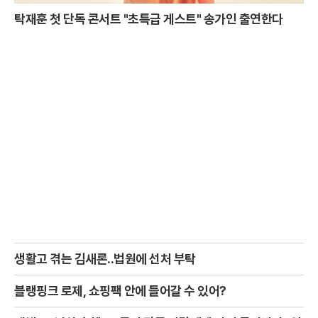
탁재훈 첫 단독 콘서트 "초특급 게스트" 송가인 출연한다
생활고 겪는 김새론..법원에 선처 부탁
블랭핑크 로제, 쇼핑팩 안에 들어갈 수 있어?