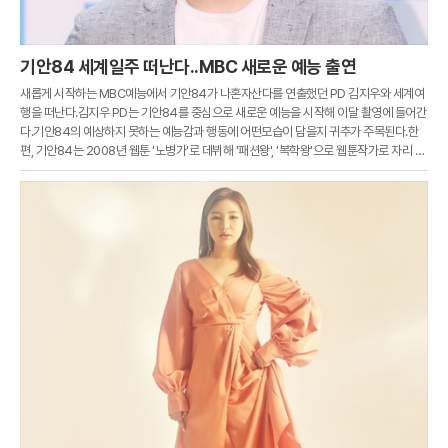
기안84 세계일주 떠난다..MBC 새로운 예능 출연
새롭게 시작하는 MBC예능에서 기안84가 나혼자산다를 연출했던 PD 김지우와 세계여
행을 떠난다.김지우 PD는 기안84를 중심으로 새로운 예능을 시작해 이달 촬영에 들어간
다.기안84의 예상하지 못하는 예능감과 행동에 어떤모습이 담을지 귀추가 주목된다.한
편, 기안84는 2008년 웹툰 '노병가'로 데뷔해 '패션왕', '복학왕'으로 웹툰작가로 자리 잡
았다.2016년에는 '나 혼자 산다'로 출연해 시청자들의 사랑을 받고 있다.