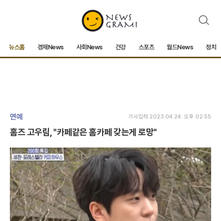
검
색
뉴스홈
경제News
사회News
건강
스포츠
월드News
정치
연예
기사입력 2023.04.24. 오후 02:55
홈즈 고우림, "카페같은 홈카페 갖는게 로망"