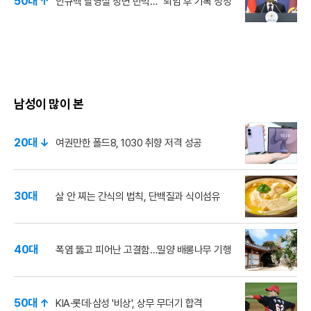
50대 ↑
안규백 탈영설 정면 반박… "퇴임 후 기록 정정"
남성이 많이 본
20대 ↓
여권만한 폴드8, 1030 취향 저격 성공
30대
살 안 찌는 간식의 법칙, 단백질과 식이섬유
40대
폭염 뚫고 피어난 고결함…밀양 배롱나무 기행
50대 ↑
KIA·롯데·삼성 '비상', 상무 무더기 합격