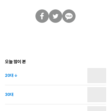
페
트
카
이
위
카
스
터
오
북
톡
오늘 많이 본
20대 ↓
30대