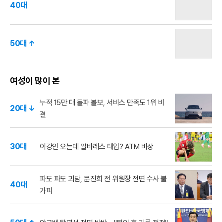
40대
50대 ↑
여성이 많이 본
누적 15만 대 돌파 볼보, 서비스 만족도 1위 비
20대 ↓
결
30대
이강인 오는데 알바레스 태업? ATM 비상
파도 파도 괴담, 문진희 전 위원장 전면 수사 불
40대
가피