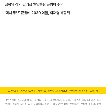
침묵의 장기 간, 1급 발암물질 곰팡이 주의
'머니 무브' 균열에 2030 이탈, 이재명 복합위
그라미소개
온라인 광고안내
독자투고
인터넷신문 윤리강령
이메일무단수집거부
고충처리
법인명 : ㈜뉴스그라미
대표자 : 신재동
사업자등록번호 : 526-88-01886
등록번호 : 아53154
제호 : 뉴스
그라미
편집인 : 류은숙
주소 : 서울특별시 중랑구 신내동 262-1 10층
고충처리인 : 조태영
청소년보호책