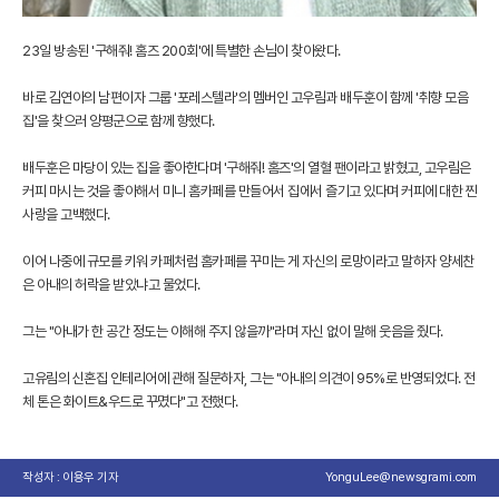
23일 방송된 '구해줘! 홈즈 200회'에 특별한 손님이 찾아왔다.
바로 김연아의 남편이자 그룹 '포레스텔라'의 멤버인 고우림과 배두훈이 함께 '취향 모음
집'을 찾으러 양평군으로 함께 향했다.
배두훈은 마당이 있는 집을 좋아한다며 '구해줘! 홈즈'의 열혈 팬이라고 밝혔고, 고우림은
커피 마시는 것을 좋아해서 미니 홈카페를 만들어서 집에서 즐기고 있다며 커피에 대한 찐
사랑을 고백했다.
이어 나중에 규모를 키워 카페처럼 홈카페를 꾸미는 게 자신의 로망이라고 말하자 양세찬
은 아내의 허락을 받았냐고 물었다.
그는 "아내가 한 공간 정도는 이해해 주지 않을까"라며 자신 없이 말해 웃음을 줬다.
고유림의 신혼집 인테리어에 관해 질문하자, 그는 "아내의 의견이 95%로 반영되었다. 전
체 톤은 화이트&우드로 꾸몄다"고 전했다.
작성자 : 이용우 기자
YonguLee@newsgrami.com