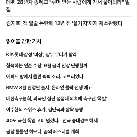
데뷔 28년차 송혜교 "루머 만든 사람에게 가서 물어봐라" 일
침
김지호, 책 밑줄 논란에 12년 전 '설거지'까지 재소환됐다
읽어볼 만한 기사
KIA·롯데·삼성 '비상', 상무 무더기 합격
침묵하는 연준 수장, 9월 금리 인상 단행할까
아파트 방에서 들린 쉭쉭 소리‥코브라였다
BMW 8월 한정판 출시, 온라인 클릭 전쟁 예고
대한축구협회, 외국인 심판 성접대 의혹에 축구팬 ‘폭발’
이수현의 스위스 휴가, 김민국과 깜짝 동행
40도 극한 폭염 고비 넘겼다... 전국 중대경보 해제
평창 물들인 하모니, 꿈의 페스티벌 개최