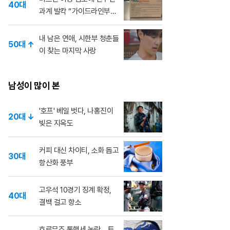
40대
과계 발칵 “가이드라인부
터”
내 남은 연애, 시한부 청춘들
50대 ↑
이 찾는 마지막 사랑
남성이 많이 본
'호프' 베일 벗다, 나홍진이
20대 ↓
빚은 지옥도
커피 대신 차이티, 소화 돕고
30대
항산화 풍부
고우석 10경기 징계 확정,
40대
결백 걸고 항소
호르무즈 통행세 논란... 트