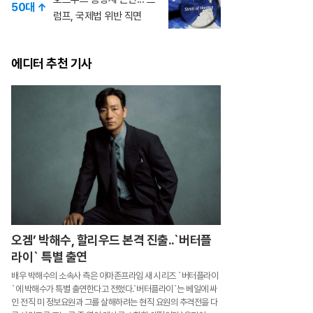
50대 ↑
럼프, 국제법 위반 직면
에디터 추천 기사
오겜’ 박해수, 할리우드 본격 진출..`버터플
라이` 특별 출연
배우 박해수의 소속사 측은 아마존프라임 새 시리즈 `버터플라이
`에 박해수가 특별 출연한다고 전했다.`버터플라이`는 베일에 싸
인 전직 미 정보요원과 그를 살해하려는 현직 요원의 추격전을 다