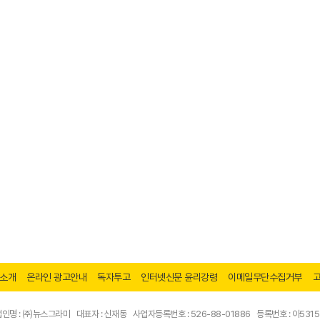
소개
온라인 광고안내
독자투고
인터넷신문 윤리강령
이메일무단수집거부
법인명 : ㈜뉴스그라미
대표자 : 신재동
사업자등록번호 : 526-88-01886
등록번호 : 아531