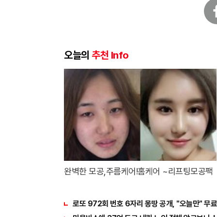
페
이
스
북
오늘의
추천 Info
완벽한 모공,주름케어!홈케어 ~리프팅모공팩
로또 972회 번호 6자리 몽땅 공개, "오늘만" 무