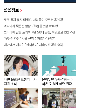
쏠쏠정보
로또 용지 찢지 마세요. 사람들이 모르는 3가지!!
먹자마자 묵은변 콸콸! -7kg 똥뱃살 쫙빠져!
빚더미에 삶을 포가히려던 50대 남성, 이것으로 인생역전
"부동산 대란" 서울 신축 아파트가 "3억?"
대만에서 개발한 "정력캔디" 지속시간 3일! 충격!
나만 몰랐던 보청기 국가
묻어두면 "큰돈"되는 주
지원 소식
식은 '이렇게'하면 된다.