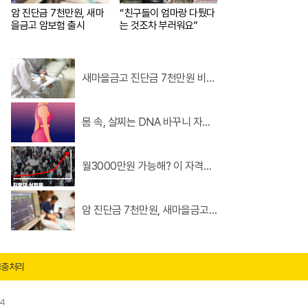
암 진단금 7천만원, 새마
“친구들이 엄마랑 다퉜다
을금고 암보험 출시
는 것조차 부러워요”
새마을금고 진단금 7천만원 비갱
신 암보험 출시
몸 속, 살찌는 DNA 바꾸니 자면
서도 살이 빠져..?
월3000만원 가능해? 이 자격증
만 따자!
암 진단금 7천만원, 새마을금고
암보험 출시
고충처리
54