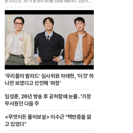
룬 시리즈로 그는 극 중 영어 대사를 소화할 예정이다.`오징어 게
임`에서 최후의 2인 조상우 역을 통해 전 세계에 이름을 알린 그
는 그간 해외 활동을 위해 영어 공부에 전념한 것으로 전해졌다.제
74회 에미상에서 남우조연상 후보에 올랐던 그는 이후 미국 대형
에이전시 UTA와 계약을 맺고 본격적인 해외 활동에 나서고 있다.
'우리들의 발라드' 심사위원 차태현, '이것' 하
나만 보겠다고 선언해 '파장'
임성훈, 26년 방송 후 공허함에 눈물..‘가장
무서웠던 다음 주
<무엇이든 물어보살> 이수근 "백반증을 앓
고 있었다"