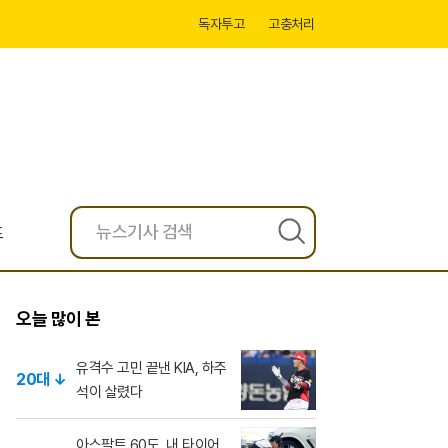
독자투고
고충처리
프
검
색
오늘 많이 본
유격수 고민 끝낸 KIA, 하주
20대 ↓
석이 살렸다
아스팔트 60도, 내 타이어