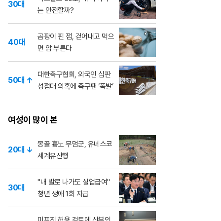
30대
는 안전할까?
곰팡이 핀 잼, 걷어내고 먹으
40대
면 암 부른다
대한축구협회, 외국인 심판
50대 ↑
성접대 의혹에 축구팬 ‘폭발’
여성이 많이 본
몽골 흉노 무덤군, 유네스코
20대 ↓
세계유산행
"내 발로 나가도 실업급여"
30대
청년 생애 1회 지급
미프진 허용 검토에 산부인