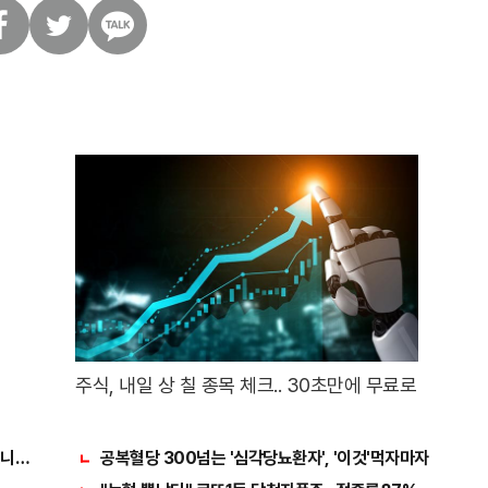
트
카
위
카
터
오
톡
주식, 내일 상 칠 종목 체크.. 30초만에 무료로
료니까 꼭 오늘 확인하세요.
공복혈당 300넘는 '심각당뇨환자', '이것'먹자마자