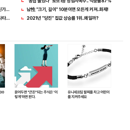
"농협 뿔났다" 로또1등 당첨자폭주.. 적중률87%
가전" 선착순 100% 무료 경품지원!!
남性 "크기, 길이" 10분이면 모든게 커져..화제!
나타난다!!
2021년 "당진" 집값 상승률 1위..왜일까?
 30
묻어두면 "큰돈"되는 주식은 '이
유니세프팀 팔찌를 차고 어린이
렇게'하면 된다.
를 지켜주세요