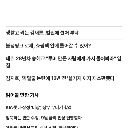
생활고 겪는 김새론..법원에 선처 부탁
블랭핑크 로제, 쇼핑팩 안에 들어갈 수 있어?
데뷔 28년차 송혜교 "루머 만든 사람에게 가서 물어봐라" 일
침
김지호, 책 밑줄 논란에 12년 전 '설거지'까지 재소환됐다
읽어볼 만한 기사
KIA·롯데·삼성 '비상', 상무 무더기 합격
침묵하는 연준 수장, 9월 금리 인상 단행할까