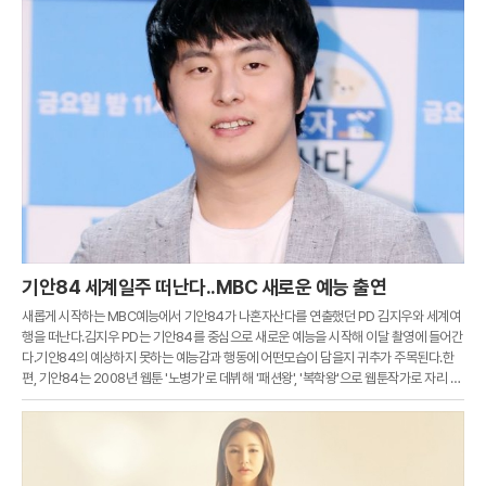
기안84 세계일주 떠난다..MBC 새로운 예능 출연
새롭게 시작하는 MBC예능에서 기안84가 나혼자산다를 연출했던 PD 김지우와 세계여
행을 떠난다.김지우 PD는 기안84를 중심으로 새로운 예능을 시작해 이달 촬영에 들어간
다.기안84의 예상하지 못하는 예능감과 행동에 어떤모습이 담을지 귀추가 주목된다.한
편, 기안84는 2008년 웹툰 '노병가'로 데뷔해 '패션왕', '복학왕'으로 웹툰작가로 자리 잡
았다.2016년에는 '나 혼자 산다'로 출연해 시청자들의 사랑을 받고 있다.