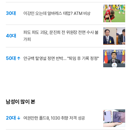
30대
이강인 오는데 알바레스 태업? ATM 비상
파도 파도 괴담, 문진희 전 위원장 전면 수사 불
40대
가피
50대 ↑
안규백 탈영설 정면 반박… "퇴임 후 기록 정정"
남성이 많이 본
20대 ↓
여권만한 폴드8, 1030 취향 저격 성공