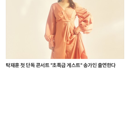
탁재훈 첫 단독 콘서트 "초특급 게스트" 송가인 출연한다