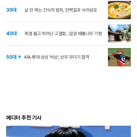
30대
살 안 찌는 간식의 법칙, 단백질과 식이섬유
40대
폭염 뚫고 피어난 고결함…밀양 배롱나무 기행
50대 ↑
KIA·롯데·삼성 '비상', 상무 무더기 합격
에디터 추천 기사