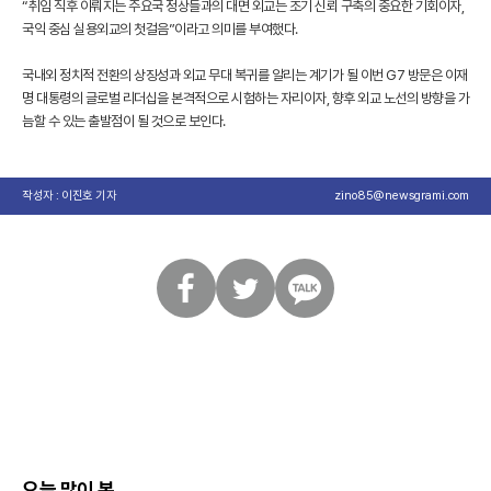
“취임 직후 이뤄지는 주요국 정상들과의 대면 외교는 조기 신뢰 구축의 중요한 기회이자,
국익 중심 실용외교의 첫걸음”이라고 의미를 부여했다.
국내외 정치적 전환의 상징성과 외교 무대 복귀를 알리는 계기가 될 이번 G7 방문은 이재
명 대통령의 글로벌 리더십을 본격적으로 시험하는 자리이자, 향후 외교 노선의 방향을 가
늠할 수 있는 출발점이 될 것으로 보인다.
작성자 : 이진호 기자
zino85@newsgrami.com
페
트
카
이
위
카
스
터
오
북
톡
오늘 많이 본