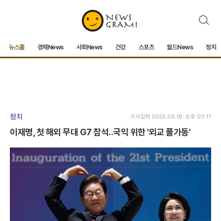
검
색
뉴스홈
경제News
사회News
건강
스포츠
월드News
정치
정치
기사입력 2025.06.16. 오후 03:17
이재명, 첫 해외 무대 G7 참석..국익 위한 '외교 풀가동'