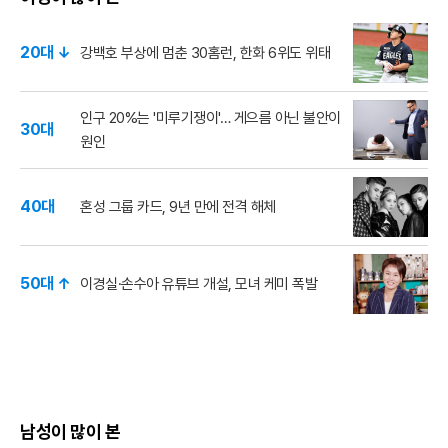
20대 ↓
강백호 부상에 멈춘 30홈런, 한화 6위도 위태
인구 20%는 '미루기쟁이'… 게으름 아닌 불안이
30대
원인
40대
혼성 그룹 카드, 9년 만에 전격 해체
50대 ↑
이경실·손수아 유튜브 개설, 모녀 케미 폭발
남성이 많이 본