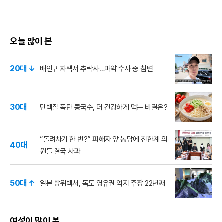
오늘 많이 본
20대 ↓
배인규 자택서 추락사…마약 수사 중 참변
30대
단백질 폭탄 콩국수, 더 건강하게 먹는 비결은?
“돌려차기 한 번?” 피해자 앞 농담에 친한계 의
40대
원들 결국 사과
50대 ↑
일본 방위백서, 독도 영유권 억지 주장 22년째
여성이 많이 본