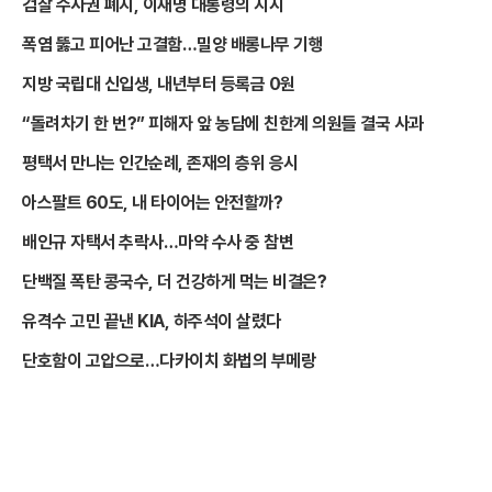
검찰 수사권 폐지, 이재명 대통령의 지시
폭염 뚫고 피어난 고결함…밀양 배롱나무 기행
지방 국립대 신입생, 내년부터 등록금 0원
“돌려차기 한 번?” 피해자 앞 농담에 친한계 의원들 결국 사과
평택서 만나는 인간순례, 존재의 층위 응시
아스팔트 60도, 내 타이어는 안전할까?
배인규 자택서 추락사…마약 수사 중 참변
단백질 폭탄 콩국수, 더 건강하게 먹는 비결은?
유격수 고민 끝낸 KIA, 하주석이 살렸다
단호함이 고압으로…다카이치 화법의 부메랑