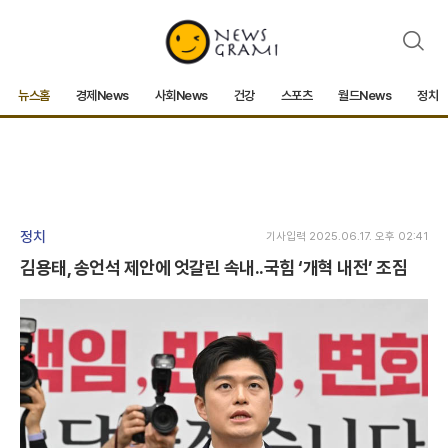
검
색
뉴스홈
경제News
사회News
건강
스포츠
월드News
정치
정치
기사입력 2025.06.17. 오후 02:41
김용태, 송언석 제안에 엇갈린 속내..국힘 ‘개혁 내전’ 조짐