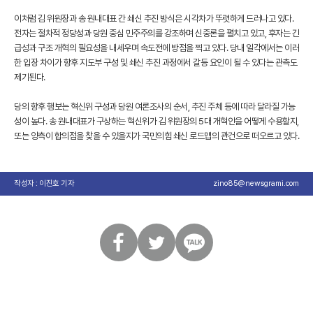
이처럼 김 위원장과 송 원내대표 간 쇄신 추진 방식은 시각차가 뚜렷하게 드러나고 있다.
전자는 절차적 정당성과 당원 중심 민주주의를 강조하며 신중론을 펼치고 있고, 후자는 긴
급성과 구조 개혁의 필요성을 내세우며 속도전에 방점을 찍고 있다. 당내 일각에서는 이러
한 입장 차이가 향후 지도부 구성 및 쇄신 추진 과정에서 갈등 요인이 될 수 있다는 관측도
제기된다.
당의 향후 행보는 혁신위 구성과 당원 여론조사의 순서, 추진 주체 등에 따라 달라질 가능
성이 높다. 송 원내대표가 구상하는 혁신위가 김 위원장의 5대 개혁안을 어떻게 수용할지,
또는 양측이 합의점을 찾을 수 있을지가 국민의힘 쇄신 로드맵의 관건으로 떠오르고 있다.
작성자 : 이진호 기자
zino85@newsgrami.com
페
트
카
이
위
카
스
터
오
북
톡