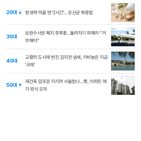
20대 ↓
항생제 먹을 땐 '2시간'… 유산균 복용법
보완수사권 폐지 후폭풍…돌려차기 피해자 “거
30대
부해야”
교황의 도시에 번진 김치전 냄새, 아비뇽은 지금
40대
'코레'
재건축 입주권 지키려 서둘렀나…李, 아파트 매
50대 ↑
각 방식 도마