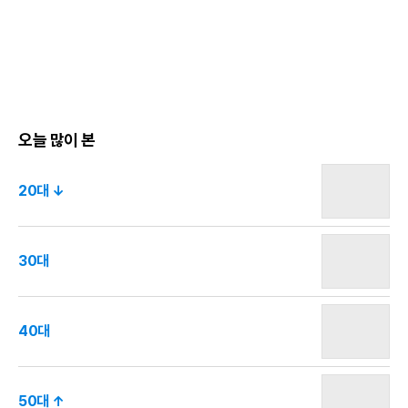
페
트
카
이
위
카
스
터
오
북
톡
오늘 많이 본
20대 ↓
30대
40대
50대 ↑