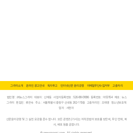
그라미소개
온라인 광고안내
독자투고
인터넷신문 윤리강령
이메일무단수집거부
고충처리
법인명 : ㈜뉴스그라미
대표자 : 신재동
사업자등록번호 : 526-88-01886
등록번호 : 아53154
제호 : 뉴스
그라미
편집인 : 류은숙
주소 : 서울특별시 중랑구 신내동 262-1 10층
고충처리인 : 조태영
청소년보호책
임자 : 서현자
신문윤리강령 및 그 실천 요강을 준수 합니다. 모든 콘텐츠(기사)는 저작권법의 보호를 받은바, 무단 전재, 복
사, 배포 등을 금합니다.
© newsgrami.com. All rights reserved.