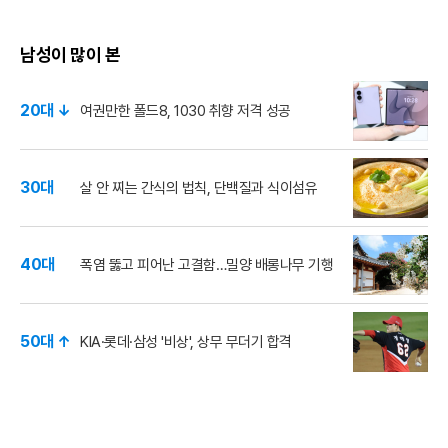
남성이 많이 본
20대 ↓
여권만한 폴드8, 1030 취향 저격 성공
30대
살 안 찌는 간식의 법칙, 단백질과 식이섬유
40대
폭염 뚫고 피어난 고결함…밀양 배롱나무 기행
50대 ↑
KIA·롯데·삼성 '비상', 상무 무더기 합격