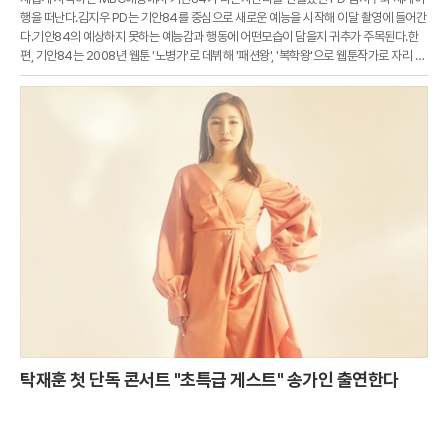
행을 떠난다.김지우 PD는 기안84를 중심으로 새로운 예능을 시작해 이달 촬영에 들어간
다.기안84의 예상하지 못하는 예능감과 행동에 어떤모습이 담을지 귀추가 주목된다.한
편, 기안84는 2008년 웹툰 '노병가'로 데뷔해 '패션왕', '복학왕'으로 웹툰작가로 자리 잡
았다.2016년에는 '나 혼자 산다'로 출연해 시청자들의 사랑을 받고 있다.
탁재훈 첫 단독 콘서트 "초특급 게스트" 송가인 출연한다