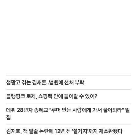
생활고 겪는 김새론..법원에 선처 부탁
블랭핑크 로제, 쇼핑팩 안에 들어갈 수 있어?
데뷔 28년차 송혜교 "루머 만든 사람에게 가서 물어봐라" 일
침
김지호, 책 밑줄 논란에 12년 전 '설거지'까지 재소환됐다