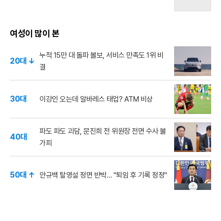
여성이 많이 본
누적 15만 대 돌파 볼보, 서비스 만족도 1위 비
20대 ↓
결
30대
이강인 오는데 알바레스 태업? ATM 비상
파도 파도 괴담, 문진희 전 위원장 전면 수사 불
40대
가피
50대 ↑
안규백 탈영설 정면 반박… "퇴임 후 기록 정정"