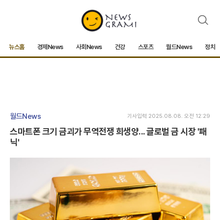
검
색
뉴스홈
경제News
사회News
건강
스포츠
월드News
정치
월드News
기사입력 2025.08.08. 오전 12:29
스마트폰 크기 금괴가 무역전쟁 희생양... 글로벌 금 시장 '패
닉'