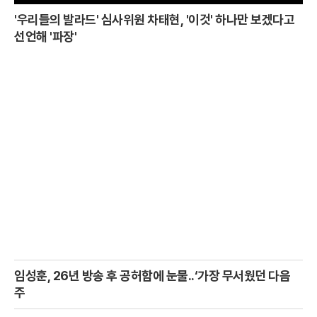
'우리들의 발라드' 심사위원 차태현, '이것' 하나만 보겠다고
선언해 '파장'
임성훈, 26년 방송 후 공허함에 눈물..‘가장 무서웠던 다음
주