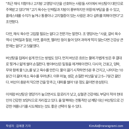
"최근 채식 지향이나 고지방 고영양 식단을 선호하는 사람들 사이에서 버섯탕이 대안으로
주목받고 있다"며 "고기 육수는 단백질과 지방이 풍부하지만 위장에 부담을 줄 수 있고,
콜레스테롤 수치가 높거나 통풍이나 고지혈증이 있는 사람은 과다 섭취를 피해야 한다"고
조언했다.
다만, 채식 육수만 고집할 필요는 없다고 전문가는 말한다. 조 영양사는 "사골, 갈비 육수
역시 단백질과 철분, 아연, 콜라겐, 젤라틴 등이 들어 있어 과하게 먹지 않는다면 건강상 큰
문제는 없다"고 덧붙였다.
버섯탕을 집에서 쉽게 만드는 방법도 있다. 먼저 버섯은 흐르는 물에 가볍게 씻은 후 결대
로 찢거나 얇게 썰어 손질한다. 팽이버섯은 밑동을 제거해야 한다. 다시마, 건표고, 양파,
무와 함께 물 1.2L를 넣고 육수를 만든다. 물이 끓기 시작하면 5분 후 건지고, 나머지는 10
분간 더 끓여 채소 육수를 우려낸다. 이후 마늘, 생강, 손질한 버섯을 넣고 5~7분간 끓인
다. 버섯이 충분히 익으면 간을 맞추고, 대파를 썰어 1분 정도 끓이면 완성된다.
이처럼 버섯탕은 영양가가 높으면서도 칼로리가 낮고, 심혈관 건강에도 부담이 적어 현대
인의 건강한 보양식으로 자리잡고 있다. 올 말복에는 전통적인 삼계탕 대신 버섯탕으로 건
강한 여름나기를 시도해보는 것도 좋은 선택이 될 수 있다.
작성자 : 김애경 기자
KimAk@newsgrami.com