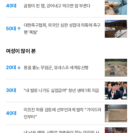
40대
곰팡이 핀 잼, 걷어내고 먹으면 암 부른다
대한축구협회, 외국인 심판 성접대 의혹에 축구
50대 ↑
팬 ‘폭발’
여성이 많이 본
20대 ↓
몽골 흉노 무덤군, 유네스코 세계유산행
30대
"내 발로 나가도 실업급여" 청년 생애 1회 지급
미프진 허용 검토에 산부인과계 발칵 “가이드라
40대
인부터”
내 남은 연애, 시한부 청춘들이 찾는 마지막 사