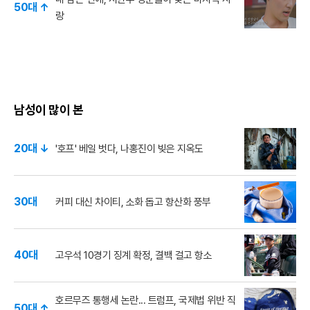
50대 ↑
랑
남성이 많이 본
20대 ↓
'호프' 베일 벗다, 나홍진이 빚은 지옥도
30대
커피 대신 차이티, 소화 돕고 항산화 풍부
40대
고우석 10경기 징계 확정, 결백 걸고 항소
호르무즈 통행세 논란... 트럼프, 국제법 위반 직
50대 ↑