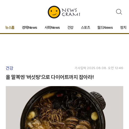
검
색
뉴스홈
경제News
사회News
건강
스포츠
월드News
정치
건강
기사입력 2025.08.08. 오전 12:46
올 말복엔 '버섯탕'으로 다이어트까지 잡아라!