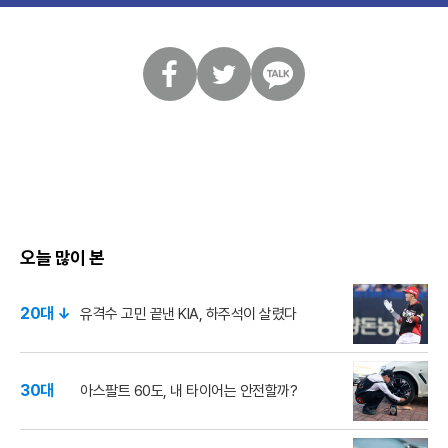
페
트
카
이
위
카
스
터
오
북
톡
오늘 많이 본
20대 ↓
유격수 고민 끝낸 KIA, 하주석이 살렸다
30대
아스팔트 60도, 내 타이어는 안전할까?