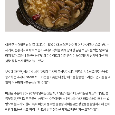
이번 주 토요일은 삼복 중 마지막인 '말복'이다. 삼복은 한여름 더위가 가장 기승을 부리는
시기로, 전통적으로 체력 보충과 무더위 극복을 위해 삼계탕 같은 보양식을 먹는 날로 알
려져 있다. 그러나 최근에는 건강과 다이어트에 대한 관심이 높아지면서 삼계탕 대신 '버
섯탕'을 찾는 사람들이 늘고 있다.
보도에 따르면, 식당가에서도 고열량·고지방 음식보다 채식 위주의 보양식을 찾는 손님이
증가하는 추세다. SNS에서도 버섯을 비롯한 다양한 채소를 활용한 조리법이 인기를 끌고
있어, 식문화의 변화를 실감할 수 있다.
버섯은 수분이 80~90%에 달하는 고단백, 저열량 식품이다. 무기질은 채소와 과일만큼
풍부하고, 단백질은 육류에 버금가는 수준이어서 서양에서는 '베지터블 스테이크'라는 별
명으로 불리기도 한다. 특히 버섯에 풍부한 불용성 식이섬유는 장운동을 활발하게 해 변비
예방에 도움을 주고, 당이나 나트륨 같은 물질을 체외로 배출시키는 효과가 있다.