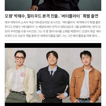
오겜’ 박해수, 할리우드 본격 진출..`버터플라이` 특별 출연
배우 박해수의 소속사 측은 아마존프라임 새 시리즈 `버터플라이`에 박해수가 특별 출연
한다고 전했다.`버터플라이`는 베일에 싸인 전직 미 정보요원과 그를 살해하려는 현직 요
원의 추격전을 다룬 시리즈로 그는 극 중 영어 대사를 소화할 예정이다.`오징어 게임`에서
최후의 2인 조상우 역을 통해 전 세계에 이름을 알린 그는 그간 해외 활동을 위해 영어 공
부에 전념한 것으로 전해졌다.제74회 에미상에서 남우조연상 후보에 올랐던 그는 이후
미국 대형 에이전시 UTA와 계약을 맺고 본격적인 해외 활동에 나서고 있다.