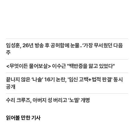
임성훈, 26년 방송 후 공허함에 눈물..‘가장 무서웠던 다음
주
<무엇이든 물어보살> 이수근 "백반증을 앓고 있었다"
끝나지 않은 ‘나솔’ 16기 논란, '임신 고백+법적 판결' 동시
공개
수리 크루즈, 아버지 성 버리고 '노엘' 개명
읽어볼 만한 기사