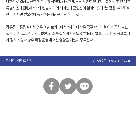
방향으로 결심을 굳힌 것으로 해석된다. 정성호 법무부 장관도 인사청문회에서 조 전 대표
특별사면과 관련해 “죄와 형벌 사이의 비례성과 균형성이 결여돼 있다”는 점을 고려해야
한다며 사면 필요성에 동의하는 입장을 피력한 바 있다.
강유정 대통령실 대변인은 이날 브리핑에서 “사면 대상은 국무회의 의결 이후 공식 발표
될 것이며, 그 과정에서 대통령의 최종 결심이 반영될 것”이라고 밝혔다. 이번 광복절 특사
가 정치 지형과 향후 국정 운영에 어떤 영향을 미칠지 주목된다.
작성자 : 이진호 기자
zino85@newsgrami.com
페
트
카
이
위
카
스
터
오
북
톡