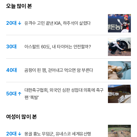
오늘 많이 본
20대 ↓
유격수 고민 끝낸 KIA, 하주석이 살렸다
30대
아스팔트 60도, 내 타이어는 안전할까?
40대
곰팡이 핀 잼, 걷어내고 먹으면 암 부른다
대한축구협회, 외국인 심판 성접대 의혹에 축구
50대 ↑
팬 ‘폭발’
여성이 많이 본
20대 ↓
몽골 흉노 무덤군, 유네스코 세계유산행