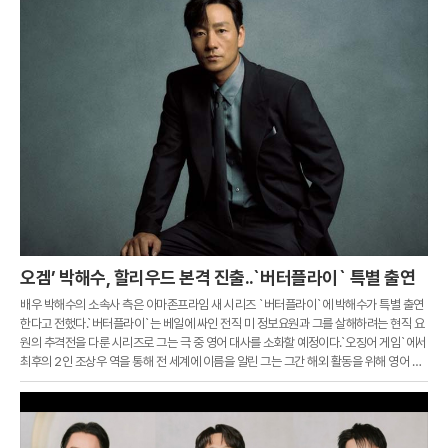
오겜’ 박해수, 할리우드 본격 진출..`버터플라이` 특별 출연
배우 박해수의 소속사 측은 아마존프라임 새 시리즈 `버터플라이`에 박해수가 특별 출연
한다고 전했다.`버터플라이`는 베일에 싸인 전직 미 정보요원과 그를 살해하려는 현직 요
원의 추격전을 다룬 시리즈로 그는 극 중 영어 대사를 소화할 예정이다.`오징어 게임`에서
최후의 2인 조상우 역을 통해 전 세계에 이름을 알린 그는 그간 해외 활동을 위해 영어 공
부에 전념한 것으로 전해졌다.제74회 에미상에서 남우조연상 후보에 올랐던 그는 이후
미국 대형 에이전시 UTA와 계약을 맺고 본격적인 해외 활동에 나서고 있다.