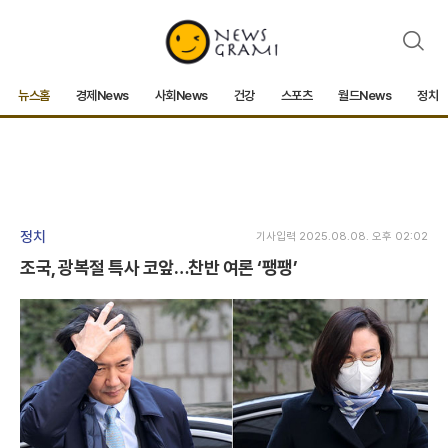
검
색
뉴스홈
경제News
사회News
건강
스포츠
월드News
정치
정치
기사입력 2025.08.08. 오후 02:02
조국, 광복절 특사 코앞…찬반 여론 ‘팽팽’