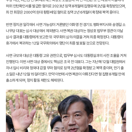
허위 인턴확인서를 발급한 혐의로 2023년 징역 8개월에 집행유예 2년을 확정받았으며,
최 전 회장은 2000억 원대 횡령·배임 혐의로 징역 2년 6개월이 확정돼 복역 중이다.
반면 정치권 일각에서 사면 가능성이 거론됐던 이화영 전 경기도 평화부지사와 송영길 소
나무당 대표는 심사 대상에서 제외됐다. 사면·복권 대상자는 정성호 법무부 장관이 이날
심사 결과를 대통령에게 보고한 뒤 국무회의 심의·의결을 거쳐 최종 확정된다. 대통령이
휴가에서 복귀하는 12일 국무회의에서 명단이 최종 발표될 것으로 전망된다.
사면 규모와 대상은 대통령 고유 권한으로, 법무부 심사도 대통령실과의 사전 조율을 거쳐
진행된다. 이번 사면 대상 중에서도 핵심은 조국 전 대표다. 그는 지난해 12월 대법원에서
자녀 입시 비리와 청와대 감찰 무마 혐의로 징역 2년형을 확정받고 복역 중이며, 만기 출
소일은 내년 12월 15일이었다. 만약 이번에 사면·복권이 이뤄진다면 형 집행 8개월 만에
출소하게 되며, 정치 활동 제한도 해제된다.