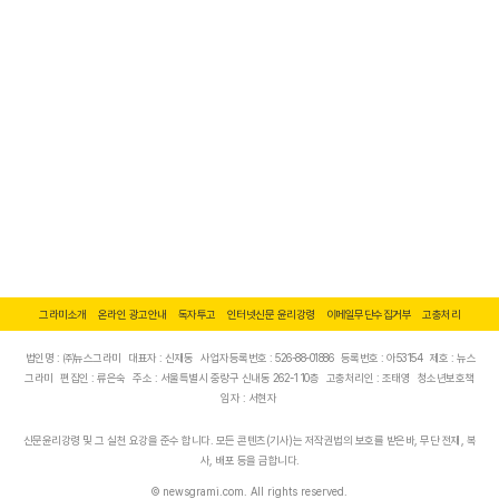
그라미소개
온라인 광고안내
독자투고
인터넷신문 윤리강령
이메일무단수집거부
고충처리
법인명 : ㈜뉴스그라미
대표자 : 신재동
사업자등록번호 : 526-88-01886
등록번호 : 아53154
제호 : 뉴스
그라미
편집인 : 류은숙
주소 : 서울특별시 중랑구 신내동 262-1 10층
고충처리인 : 조태영
청소년보호책
임자 : 서현자
신문윤리강령 및 그 실천 요강을 준수 합니다. 모든 콘텐츠(기사)는 저작권법의 보호를 받은바, 무단 전재, 복
사, 배포 등을 금합니다.
© newsgrami.com. All rights reserved.