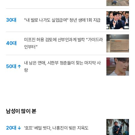
30대
"내 발로 나가도 실업급여" 청년 생애 1회 지급
미프진 허용 검토에 산부인과계 발칵 “가이드라
40대
인부터”
내 남은 연애, 시한부 청춘들이 찾는 마지막 사
50대 ↑
랑
남성이 많이 본
20대 ↓
'호프' 베일 벗다, 나홍진이 빚은 지옥도