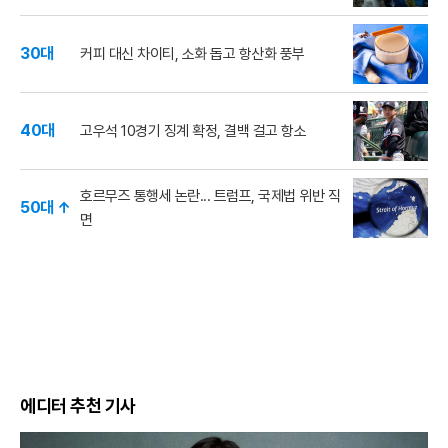
30대
커피 대신 차이티, 소화 돕고 항산화 풍부
40대
고우석 10경기 징계 확정, 결백 걸고 항소
호르무즈 통행세 논란... 트럼프, 국제법 위반 직
50대 ↑
면
에디터 추천 기사