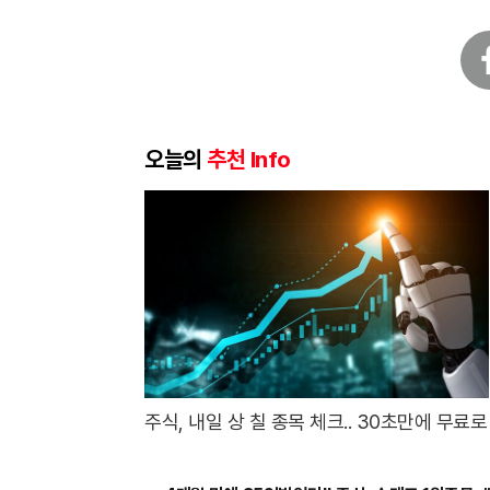
페
이
스
북
오늘의
추천 Info
주식, 내일 상 칠 종목 체크.. 30초만에 무료로