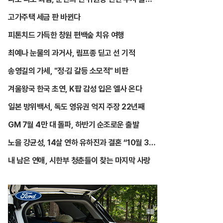
피
고가주택 세금 판 바뀐다
피톤치드 가득한 창원 편백숲 치유 여행
최예나 눈물의 과거사, 림프종 딛고 선 기적
송영길의 가세, "정·김 갈등 소모적" 비판
겨울왕국 한국 초연, K팝 감성 입은 엘사 온다
일본 방위백서, 독도 영유권 억지 주장 22년째
GM 7월 4만 대 돌파, 하반기 순조로운 출발
노을 강균성, 14살 연하 유하진과 결혼 “10월 30
일 예식”
내 남은 연애, 시한부 청춘들이 찾는 마지막 사랑