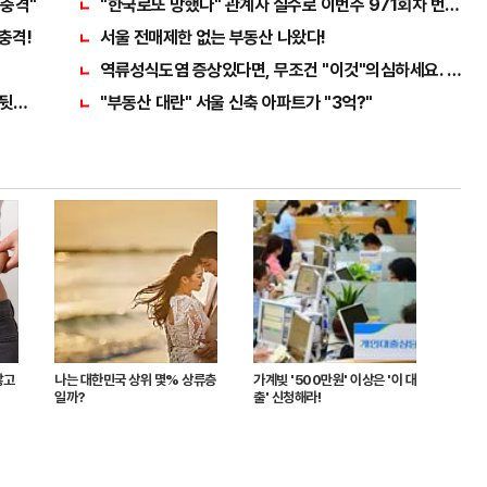
"충격"
"한국로또 망했다" 관계자 실수로 이번주 971회차 번호 6자
충격!
서울 전매제한 없는 부동산 나왔다!
역류성식도염 증상있다면, 무조건 "이것"의심하세요. 간단
뒷면 비추면 번호 보인다!?"
"부동산 대란" 서울 신축 아파트가 "3억?"
않고
나는 대한민국 상위 몇% 상류층
가계빚 '500만원' 이상은 '이 대
일까?
출' 신청해라!