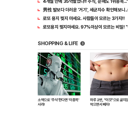
4개월 만에 35억벌었다!! 주식, 순매도 1위종목...
男性 발보다 더러운 '거기', 세균지수 확인해보니..
로또 용지 찢지 마세요. 사람들이 모르는 3가지!!
로또용지 찢지마세요. 97%이상이 모르는 비밀! "
SHOPPING & LIFE
i
소액으로 '주식'한다면 '이종목'
하루 2번, "이것"으로 굶지
사라!
먹으면서 빼자!