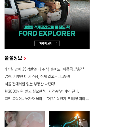
리 공개!? 꼭 확인해라!
치료법 나왔다!
쏠쏠정보
4개월 만에 35억벌었다!! 주식, 순매도 1위종목..."충격"
72억 기부한 미녀 스님, 정체 알고보니..충격!
서울 전매제한 없는 부동산 나왔다!
월3000만원 벌고 싶으면 "이 자격증"만 따면 된다.
코인 폭락에.. 투자자 몰리는 "이것" 상한가 포착해! 미리 투자..