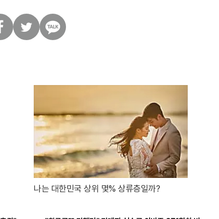
트
카
위
카
터
오
톡
나는 대한민국 상위 몇% 상류층일까?