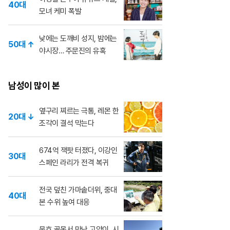
40대
모녀 케미 폭발
낮에는 도깨비 성지, 밤에는
50대 ↑
야시장… 주문진의 유혹
남성이 많이 본
옆구리 찌르는 극통, 레몬 한
20대 ↓
조각이 결석 막는다
674억 잭팟 터졌다, 이강인
30대
스페인 라리가 전격 복귀
전국 덮친 가마솥더위, 중대
40대
본 수위 높여 대응
묵호 골목서 만난 고양이, 시