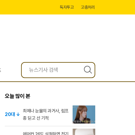
독자투고
고충처리
프
검
색
오늘 많이 본
최예나 눈물의 과거사, 림프
20대 ↓
종 딛고 선 기적
에어컨 26도 설정하면 전기