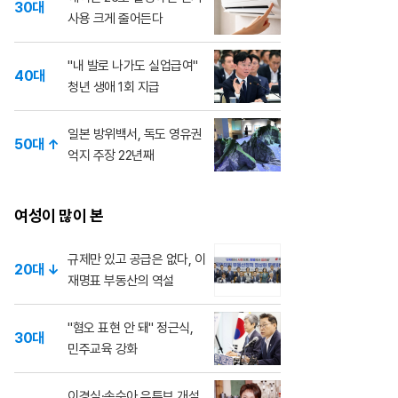
30대
사용 크게 줄어든다
"내 발로 나가도 실업급여"
40대
청년 생애 1회 지급
일본 방위백서, 독도 영유권
50대 ↑
억지 주장 22년째
여성이 많이 본
규제만 있고 공급은 없다, 이
20대 ↓
재명표 부동산의 역설
"혐오 표현 안 돼" 정근식,
30대
민주교육 강화
이경실·손수아 유튜브 개설,