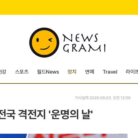
건강
스포츠
월드News
정치
연예
Travel
라이
기사입력 2026.06.03. 오전 12:09
전국 격전지 '운명의 날'