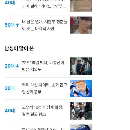
40대
과계 발칵 “가이드라인부
터”
내 남은 연애, 시한부 청춘들
50대 ↑
이 찾는 마지막 사랑
남성이 많이 본
'호프' 베일 벗다, 나홍진이
20대 ↓
빚은 지옥도
커피 대신 차이티, 소화 돕고
30대
항산화 풍부
고우석 10경기 징계 확정,
40대
결백 걸고 항소
호르무즈 통행세 논란... 트