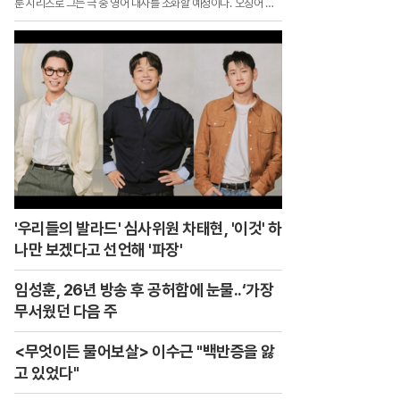
룬 시리즈로 그는 극 중 영어 대사를 소화할 예정이다.`오징어 게
임`에서 최후의 2인 조상우 역을 통해 전 세계에 이름을 알린 그
는 그간 해외 활동을 위해 영어 공부에 전념한 것으로 전해졌다.제
74회 에미상에서 남우조연상 후보에 올랐던 그는 이후 미국 대형
에이전시 UTA와 계약을 맺고 본격적인 해외 활동에 나서고 있다.
'우리들의 발라드' 심사위원 차태현, '이것' 하
나만 보겠다고 선언해 '파장'
임성훈, 26년 방송 후 공허함에 눈물..‘가장
무서웠던 다음 주
<무엇이든 물어보살> 이수근 "백반증을 앓
고 있었다"