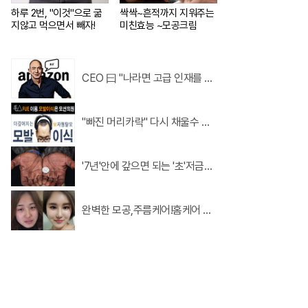
하루 2번, "이것"으로 굶
싹싹~흔적까지 지워주는
지않고 먹으면서 빼자!
미친효능 ~모공크림
CEO 曰 "나라면 고급 인재를 배
달하겠다"
"빠진 머리카락" 다시 채울수 있
다!?
'7년'안에 갚으면 되는 '초'저금리
대출 인기...
완벽한 모공,주름케어!홈케어 ~
리프팅모공팩