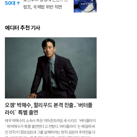
50대 ↑
럼프, 국제법 위반 직면
에디터 추천 기사
오겜’ 박해수, 할리우드 본격 진출..`버터플
라이` 특별 출연
배우 박해수의 소속사 측은 아마존프라임 새 시리즈 `버터플라이
`에 박해수가 특별 출연한다고 전했다.`버터플라이`는 베일에 싸
인 전직 미 정보요원과 그를 살해하려는 현직 요원의 추격전을 다