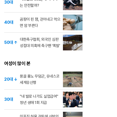
30대
는 안전할까?
곰팡이 핀 잼, 걷어내고 먹으
40대
면 암 부른다
대한축구협회, 외국인 심판
50대 ↑
성접대 의혹에 축구팬 ‘폭발’
여성이 많이 본
몽골 흉노 무덤군, 유네스코
20대 ↓
세계유산행
"내 발로 나가도 실업급여"
30대
청년 생애 1회 지급
미프진 허용 검토에 산부인