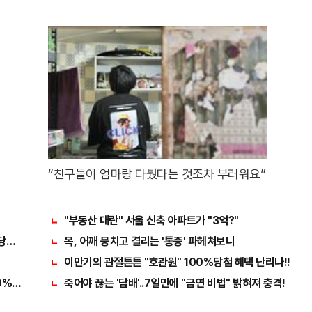
톡
“친구들이 엄마랑 다퉜다는 것조차 부러워요”
"부동산 대란" 서울 신축 아파트가 "3억?"
 당장사라!
목, 어깨 뭉치고 결리는 '통증' 파헤쳐보니
이만기의 관절튼튼 "호관원" 100%당첨 혜택 난리나!!
0%당첨 혜택 난리나!!
죽어야 끊는 '담배'..7일만에 "금연 비법" 밝혀져 충격!