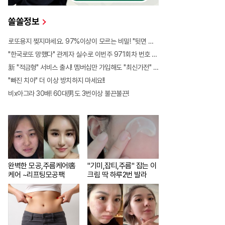
쏠쏠정보
로또용지 찢지마세요. 97%이상이 모르는 비밀! "뒷면 비추면 번호 보인다!?"
"한국로또 망했다" 관계자 실수로 이번주 971회차 번호 6자리 공개!? 꼭 확인해라!
新 "적금형" 서비스 출시! 멤버십만 가입해도 "최신가전" 선착순 100% 무료 경품지원!!
"빠진 치아" 더 이상 방치하지 마세요!!
비x아그라 30배! 60대男도 3번이상 불끈불끈!
완벽한 모공,주름케어!홈
"기미,잡티,주름" 잡는 이
케어 ~리프팅모공팩
크림 딱 하루2번 발라