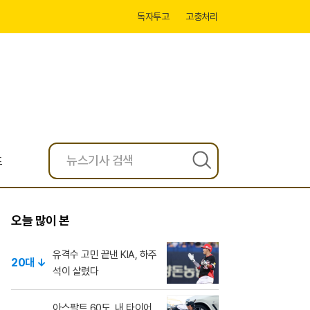
독자투고
고충처리
프
검
색
오늘 많이 본
유격수 고민 끝낸 KIA, 하주
20대 ↓
석이 살렸다
아스팔트 60도, 내 타이어