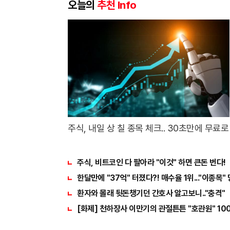
북
오늘의
추천 Info
주식, 내일 상 칠 종목 체크.. 30초만에 무료로
주식, 비트코인 다 팔아라 "이것" 하면 큰돈 번다!
한달만에 "37억" 터졌다?! 매수율 1위..."이종목"
환자와 몰래 뒷돈챙기던 간호사 알고보니.."충격"
[화제] 천하장사 이만기의 관절튼튼 "호관원" 10