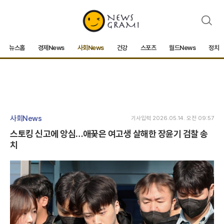
검
색
뉴스홈
경제News
사회News
건강
스포츠
월드News
정치
사회News
기사입력 2026.05.14. 오전 09:57
스토킹 신고에 앙심…애꿎은 여고생 살해한 장윤기 검찰 송
치