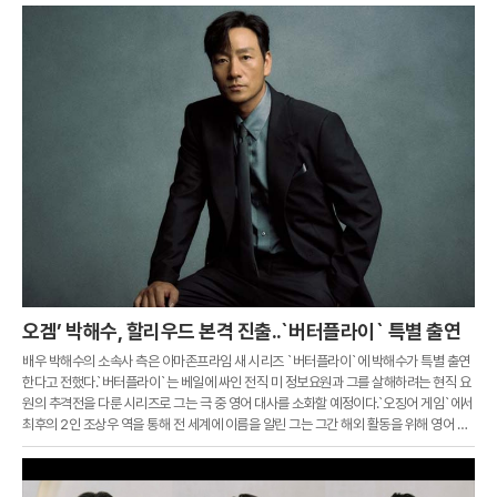
오겜’ 박해수, 할리우드 본격 진출..`버터플라이` 특별 출연
배우 박해수의 소속사 측은 아마존프라임 새 시리즈 `버터플라이`에 박해수가 특별 출연
한다고 전했다.`버터플라이`는 베일에 싸인 전직 미 정보요원과 그를 살해하려는 현직 요
원의 추격전을 다룬 시리즈로 그는 극 중 영어 대사를 소화할 예정이다.`오징어 게임`에서
최후의 2인 조상우 역을 통해 전 세계에 이름을 알린 그는 그간 해외 활동을 위해 영어 공
부에 전념한 것으로 전해졌다.제74회 에미상에서 남우조연상 후보에 올랐던 그는 이후
미국 대형 에이전시 UTA와 계약을 맺고 본격적인 해외 활동에 나서고 있다.