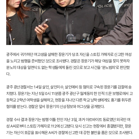
광주에서 귀가하던 여고생을 살해한 장윤기가 당초 자신을 스토킹 가해자로 신고한 여성
을 노리고 범행을 준비했던 것으로 조사됐다. 경찰은 장윤기가 해당 여성을 찾지 못하자
분노의 대상을 일면식도 없는 학생들에게 돌린 것으로 보고 사건을 ‘분노범죄’로 판단했
다.
광주 광산경찰서는 14일 살인, 살인미수, 살인예비 등 혐의로 구속된 장윤기를 검찰에 송
치했다. 장윤기는 지난 5일 0시 11분쯤 광주 광산구 월계동의 한 인적 드문 보행로에서 고
등학교 2학년 여학생을 살해하고, 현장을 지나던 다른 학교 남학생에게도 흉기를 휘두른
혐의를 받는다. 경찰은 앞서 장윤기의 신상정보와 머그샷을 공개했다.
경찰 수사 결과 장윤기는 범행 이틀 전인 지난 3일, 과거 아르바이트 동료였던 외국인 여
성 A씨로부터 스토킹 가해자로 112에 신고됐다. 당시 신고는 현장에서 종결됐지만, 장윤
기는 자신이 호감을 표시해온 A씨가 경찰에 신고한 데 강한 불만을 품은 것으로 조사됐다.