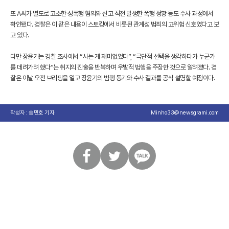
또 A씨가 별도로 고소한 성폭행 혐의와 신고 직전 발생한 폭행 정황 등도 수사 과정에서
확인됐다. 경찰은 이 같은 내용이 스토킹에서 비롯된 관계성 범죄의 고위험 신호였다고 보
고 있다.
다만 장윤기는 경찰 조사에서 “사는 게 재미없었다”, “극단적 선택을 생각하다가 누군가
를 데려가려 했다”는 취지의 진술을 반복하며 우발적 범행을 주장한 것으로 알려졌다. 경
찰은 이날 오전 브리핑을 열고 장윤기의 범행 동기와 수사 결과를 공식 설명할 예정이다.
작성자 : 송민호 기자
Minho33@newsgrami.com
페
트
카
이
위
카
스
터
오
북
톡