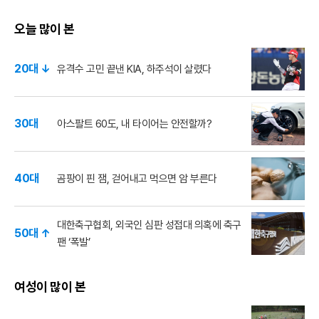
오늘 많이 본
20대 ↓
유격수 고민 끝낸 KIA, 하주석이 살렸다
30대
아스팔트 60도, 내 타이어는 안전할까?
40대
곰팡이 핀 잼, 걷어내고 먹으면 암 부른다
대한축구협회, 외국인 심판 성접대 의혹에 축구
50대 ↑
팬 ‘폭발’
여성이 많이 본