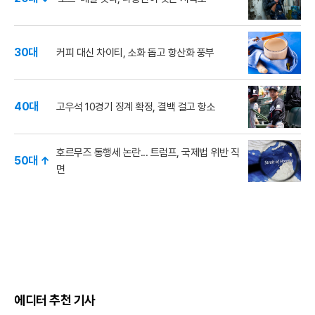
30대
커피 대신 차이티, 소화 돕고 항산화 풍부
40대
고우석 10경기 징계 확정, 결백 걸고 항소
호르무즈 통행세 논란... 트럼프, 국제법 위반 직
50대 ↑
면
에디터 추천 기사