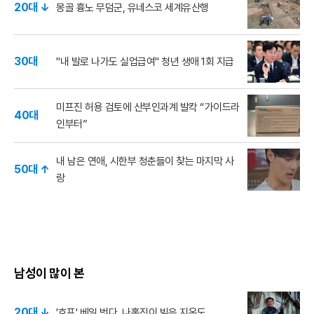
20대 ↓
몽골 흉노 무덤군, 유네스코 세계유산행
30대
"내 발로 나가도 실업급여" 청년 생애 1회 지급
미프진 허용 검토에 산부인과계 발칵 “가이드라
40대
인부터”
내 남은 연애, 시한부 청춘들이 찾는 마지막 사
50대 ↑
랑
남성이 많이 본
20대 ↓
'호프' 베일 벗다, 나홍진이 빚은 지옥도