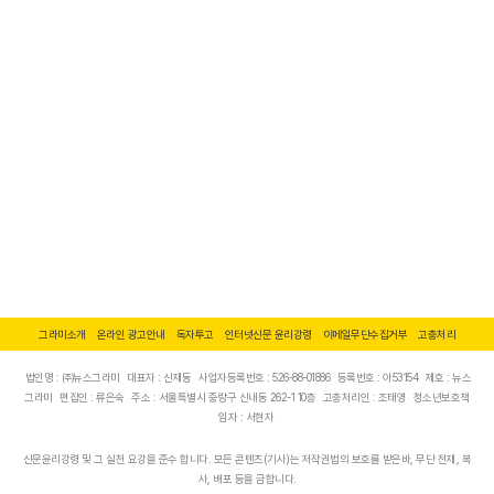
그라미소개
온라인 광고안내
독자투고
인터넷신문 윤리강령
이메일무단수집거부
고충처리
법인명 : ㈜뉴스그라미
대표자 : 신재동
사업자등록번호 : 526-88-01886
등록번호 : 아53154
제호 : 뉴스
그라미
편집인 : 류은숙
주소 : 서울특별시 중랑구 신내동 262-1 10층
고충처리인 : 조태영
청소년보호책
임자 : 서현자
신문윤리강령 및 그 실천 요강을 준수 합니다. 모든 콘텐츠(기사)는 저작권법의 보호를 받은바, 무단 전재, 복
사, 배포 등을 금합니다.