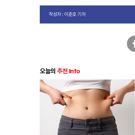
작성자 : 이준호 기자
페
이
스
북
오늘의
추천 Info