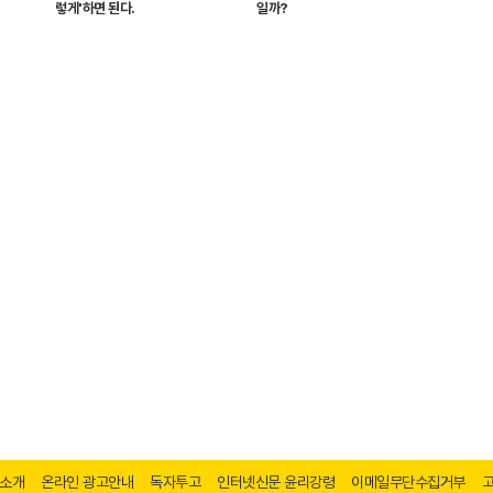
렇게'하면 된다.
일까?
소개
온라인 광고안내
독자투고
인터넷신문 윤리강령
이메일무단수집거부