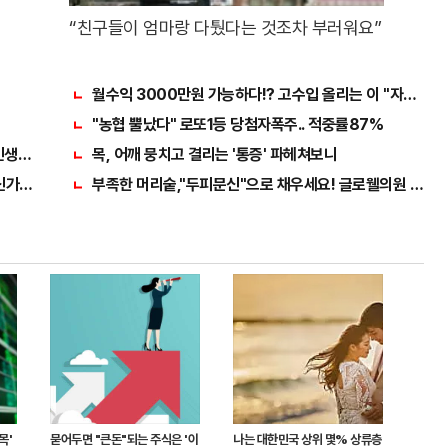
“친구들이 엄마랑 다퉜다는 것조차 부러워요”
월수익 3000만원 가능하다!? 고수입 올리는 이 "자격증"
"농협 뿔났다" 로또1등 당첨자폭주.. 적중률87%
 인생역전
목, 어깨 뭉치고 결리는 '통증' 파헤쳐보니
가전" 선착순 100% 무료 경품지원!!
부족한 머리숱,"두피문신"으로 채우세요! 글로웰의원 의)96
목'
묻어두면 "큰돈"되는 주식은 '이
나는 대한민국 상위 몇% 상류층