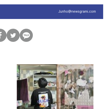
Junho@newsgrami.com
트
카
위
카
터
오
톡