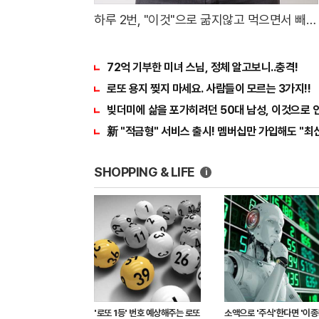
하루 2번, "이것"으로 굶지않고 먹으면서 빼
자!
72억 기부한 미녀 스님, 정체 알고보니..충격!
로또 용지 찢지 마세요. 사람들이 모르는 3가지!!
빚더미에 삶을 포가히려던 50대 남성, 이것으로
新 "적금형" 서비스 출시! 멤버십만 가입해도 "최신
SHOPPING & LIFE
i
'로또 1등' 번호 예상해주는 로또
소액으로 '주식'한다면 '이종