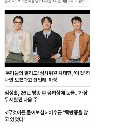
룬 시리즈로 그는 극 중 영어 대사를 소화할 예정이다.`오징어 게
임`에서 최후의 2인 조상우 역을 통해 전 세계에 이름을 알린 그
는 그간 해외 활동을 위해 영어 공부에 전념한 것으로 전해졌다.제
74회 에미상에서 남우조연상 후보에 올랐던 그는 이후 미국 대형
에이전시 UTA와 계약을 맺고 본격적인 해외 활동에 나서고 있다.
'우리들의 발라드' 심사위원 차태현, '이것' 하
나만 보겠다고 선언해 '파장'
임성훈, 26년 방송 후 공허함에 눈물..‘가장
무서웠던 다음 주
<무엇이든 물어보살> 이수근 "백반증을 앓
고 있었다"