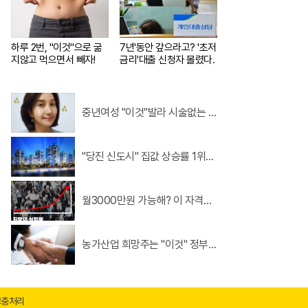
하루 2번, "이것"으로 굶
7년'동안 갚으라고? '초저
지않고 먹으면서 빼자!
금리'대출 신청자 몰렸다.
중년여성 "이것"발라 시술없는 매
끈 피부 화제!
"당진 신도시" 집값 상승률 1위…
1위?
월3000만원 가능해? 이 자격증
만 따자!
농가산업 희망주는 "이것" 정부
전폭지원!
고충처리