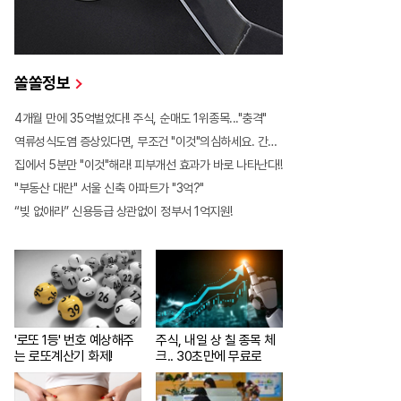
쏠쏠정보
에 몰리는 이유 알고보니…
4개월 만에 35억벌었다!! 주식, 순매도 1위종목..."충격"
역류성식도염 증상있다면, 무조건 "이것"의심하세요. 간단치료법 나왔다!
837
집에서 5분만 "이것"해라! 피부개선 효과가 바로 나타난다!!
"부동산 대란" 서울 신축 아파트가 "3억?"
“빚 없애라” 신용등급 상관없이 정부서 1억지원!
'로또 1등' 번호 예상해주
주식, 내일 상 칠 종목 체
는 로또계산기 화제!
크.. 30초만에 무료로