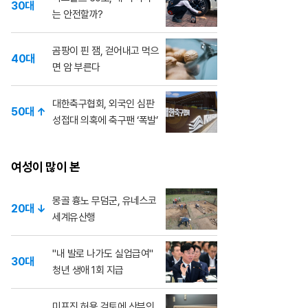
30대
는 안전할까?
곰팡이 핀 잼, 걷어내고 먹으
40대
면 암 부른다
대한축구협회, 외국인 심판
50대 ↑
성접대 의혹에 축구팬 ‘폭발’
여성이 많이 본
몽골 흉노 무덤군, 유네스코
20대 ↓
세계유산행
"내 발로 나가도 실업급여"
30대
청년 생애 1회 지급
미프진 허용 검토에 산부인