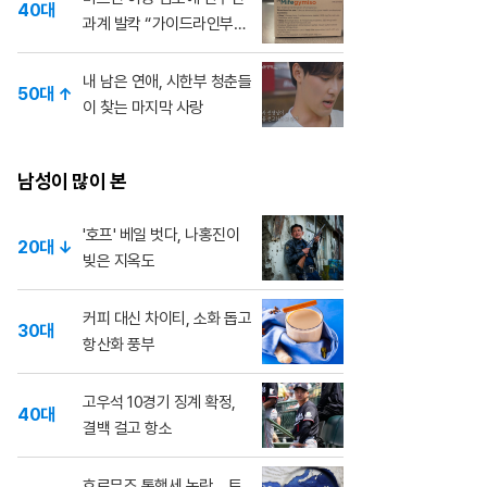
40대
과계 발칵 “가이드라인부
터”
내 남은 연애, 시한부 청춘들
50대 ↑
이 찾는 마지막 사랑
남성이 많이 본
'호프' 베일 벗다, 나홍진이
20대 ↓
빚은 지옥도
커피 대신 차이티, 소화 돕고
30대
항산화 풍부
고우석 10경기 징계 확정,
40대
결백 걸고 항소
호르무즈 통행세 논란... 트