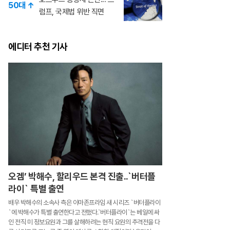
50대 ↑
럼프, 국제법 위반 직면
에디터 추천 기사
오겜’ 박해수, 할리우드 본격 진출..`버터플
라이` 특별 출연
배우 박해수의 소속사 측은 아마존프라임 새 시리즈 `버터플라이
`에 박해수가 특별 출연한다고 전했다.`버터플라이`는 베일에 싸
인 전직 미 정보요원과 그를 살해하려는 현직 요원의 추격전을 다