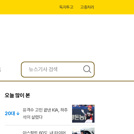
독자투고
고충처리
프
검
색
오늘 많이 본
유격수 고민 끝낸 KIA, 하주
20대 ↓
석이 살렸다
아스팔트 60도, 내 타이어