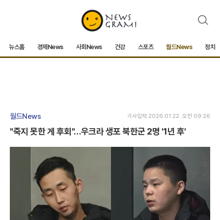
검
색
뉴스홈
경제News
사회News
건강
스포츠
월드News
정치
월드News
기사입력 2026.01.22. 오전 09:26
"죽지 못한 게 후회"…우크라 생포 북한군 2명 '1년 후'