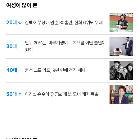
여성이 많이 본
20대 ↓
강백호 부상에 멈춘 30홈런, 한화 6위도 위태
인구 20%는 '미루기쟁이'… 게으름 아닌 불안이
30대
원인
40대
혼성 그룹 카드, 9년 만에 전격 해체
50대 ↑
이경실·손수아 유튜브 개설, 모녀 케미 폭발