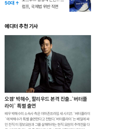
50대 ↑
럼프, 국제법 위반 직면
에디터 추천 기사
오겜’ 박해수, 할리우드 본격 진출..`버터플
라이` 특별 출연
배우 박해수의 소속사 측은 아마존프라임 새 시리즈 `버터플라이
`에 박해수가 특별 출연한다고 전했다.`버터플라이`는 베일에 싸
인 전직 미 정보요원과 그를 살해하려는 현직 요원의 추격전을 다