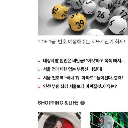
'로또 1등' 번호 예상해주는 로또계산기 화제!
내장지방,원인은 비만균! '이것'하고 쏙쏙 빠져…
서울 전매제한 없는 부동산 나왔다!
서울 천호역 “국내 1위 아파트” 들어선다..충격!
인천 부평 집값 서울보다 비싸질것..이유는?
SHOPPING & LIFE
i