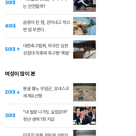
30대
는 안전할까?
곰팡이 핀 잼, 걷어내고 먹으
40대
면 암 부른다
대한축구협회, 외국인 심판
50대 ↑
성접대 의혹에 축구팬 ‘폭발’
여성이 많이 본
몽골 흉노 무덤군, 유네스코
20대 ↓
세계유산행
"내 발로 나가도 실업급여"
30대
청년 생애 1회 지급
미프진 허용 검토에 산부인