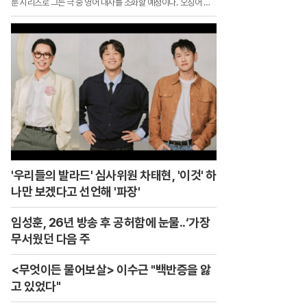
룬 시리즈로 그는 극 중 영어 대사를 소화할 예정이다.`오징어 게
임`에서 최후의 2인 조상우 역을 통해 전 세계에 이름을 알린 그
는 그간 해외 활동을 위해 영어 공부에 전념한 것으로 전해졌다.제
74회 에미상에서 남우조연상 후보에 올랐던 그는 이후 미국 대형
에이전시 UTA와 계약을 맺고 본격적인 해외 활동에 나서고 있다.
'우리들의 발라드' 심사위원 차태현, '이것' 하
나만 보겠다고 선언해 '파장'
임성훈, 26년 방송 후 공허함에 눈물..‘가장
무서웠던 다음 주
<무엇이든 물어보살> 이수근 "백반증을 앓
고 있었다"