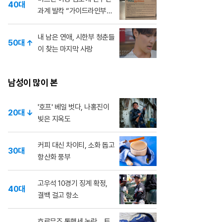
40대
과계 발칵 “가이드라인부
터”
내 남은 연애, 시한부 청춘들
50대 ↑
이 찾는 마지막 사랑
남성이 많이 본
'호프' 베일 벗다, 나홍진이
20대 ↓
빚은 지옥도
커피 대신 차이티, 소화 돕고
30대
항산화 풍부
고우석 10경기 징계 확정,
40대
결백 걸고 항소
호르무즈 통행세 논란... 트