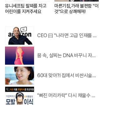
유니세프팀 팔찌를 차고
마른기침,가래 불편함 "이
어린이를 지켜주세요
것"으로 상쾌해져!
CEO 曰 "나라면 고급 인재를 배
달하겠다"
몸 속, 살찌는 DNA 바꾸니 자면
서도 살이 빠져..?
택 난리나!!
60대 맞아?! 집에서 비싼시술없
이 "주름,기미" 싹~지워준 '이것'!
"빠진 머리카락" 다시 채울수 있
다!?