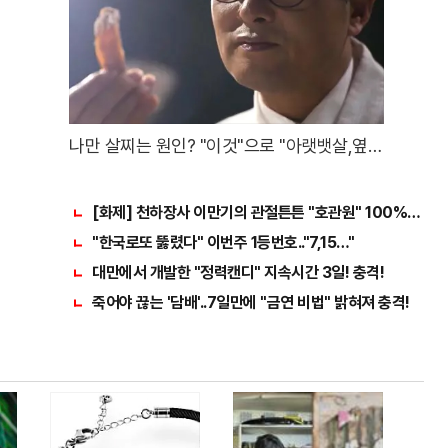
나만 살찌는 원인? "이것"으로 "아랫뱃살,옆구
리" 다 빠진다!
[화제] 천하장사 이만기의 관절튼튼 "호관원" 100%당첨 혜
"한국로또 뚫렸다" 이번주 1등번호.."7,15…"
대만에서 개발한 "정력캔디" 지속시간 3일! 충격!
죽어야 끊는 '담배'..7일만에 "금연 비법" 밝혀져 충격!