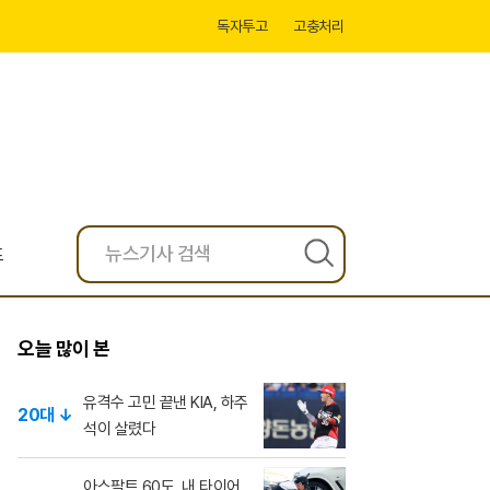
독자투고
고충처리
프
검
색
오늘 많이 본
유격수 고민 끝낸 KIA, 하주
20대 ↓
석이 살렸다
아스팔트 60도, 내 타이어