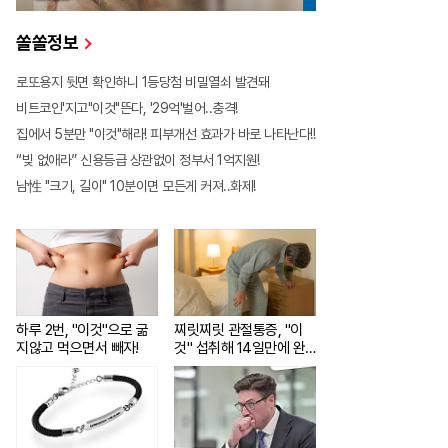
쏠쏠정보
로또용지 뒷면 확인하니 1등당첨 비밀열쇠 발견돼
비트코인'지고"이것"뜬다, '29억'벌어..충격!
집에서 5분만 "이것"해라! 피부개선 효과가 바로 나타난다!!
“빚 없애라” 신용등급 상관없이 정부서 1억지원!
남性 "크기, 길이" 10분이면 모든게 커져..화제!
하루 2번, "이것"으로 굶
찌릿찌릿 관절통증, "이
지않고 먹으면서 빼자!
것" 섭취해 14일만에 완
화