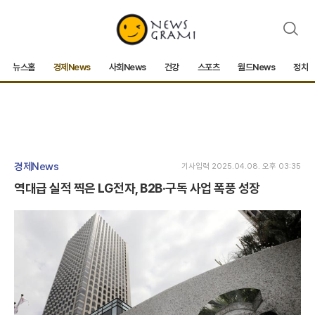
검
색
뉴스홈
경제News
사회News
건강
스포츠
월드News
정치
경제News
기사입력 2025.04.08. 오후 03:35
역대급 실적 찍은 LG전자, B2B·구독 사업 폭풍 성장