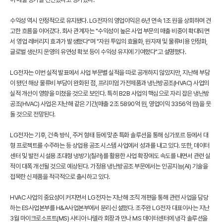
수익성 역시 안정적으로 유지됐다. LG전자의 영업이익은 6년 연속 1조 원을 상회하며 견
고한 흐름을 이어갔다. 회사 관계자는 "수익성이 높은 사업 부문의 매출 비중이 확대되면
서 영업 레버리지 효과가 발생했다"며 "자원 투입의 효율화, 원자재 및 물류비용 안정화,
글로벌 생산지 운영의 유연성 확보 등이 수익성 유지에 기여했다"고 설명했다.
LG전자는 이번 실적 발표에서 사업 부문별 실적을 따로 공개하지 않았지만, 지난해 부담
이 됐던 해상 물류비 부담이 완화된 점, 프리미엄 가전제품과 냉난방공조(HVAC) 사업의
실적 개선이 영향을 미쳤을 것으로 보인다. 특히 B2B 사업의 핵심으로 자리 잡은 냉난방
공조(HVAC) 사업은 지난해 같은 기간(매출 2조 5890억 원, 영업이익 3356억 원)을 웃
돌 것으로 전망된다.
LG전자는 기후, 건축 방식, 주거 형태 등에 맞춘 특화 솔루션을 통해 싱가포르 등에서 대
형 프로젝트를 수주하는 등 상업용 공조 시스템 사업에서 성과를 내고 있다. 또한, 데이터
센터 및 발전 시설용 초대형 냉방기(칠러)를 활용한 사업 확장에도 속도를 내면서 관련 실
적이 대폭 개선될 것으로 예상된다. 가정용 냉난방공조 부문에서는 인공지능(AI) 기술을
접목한 신제품을 적극적으로 출시하고 있다.
HVAC 사업의 중요성이 커지면서 LG전자는 지난해 조직 개편을 통해 관련 사업을 담당
하는 ES사업본부를 H&A사업본부에서 분리·신설했다. 조주완 LG전자 대표이사는 지난
3월 마이크로소프트(MS) 사티아 나델라 회장과 만나 MS 데이터센터에 냉각 솔루션을