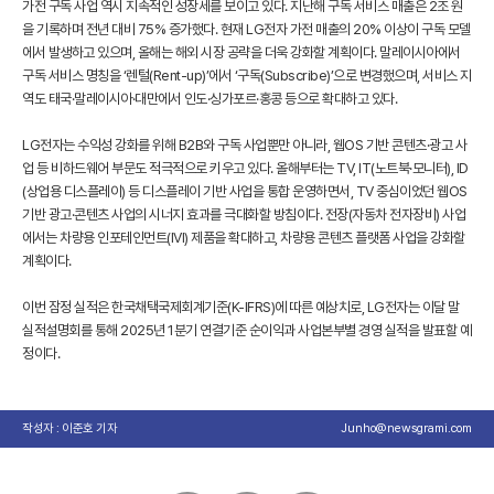
가전 구독 사업 역시 지속적인 성장세를 보이고 있다. 지난해 구독 서비스 매출은 2조 원
을 기록하며 전년 대비 75% 증가했다. 현재 LG전자 가전 매출의 20% 이상이 구독 모델
에서 발생하고 있으며, 올해는 해외 시장 공략을 더욱 강화할 계획이다. 말레이시아에서
구독 서비스 명칭을 ‘렌털(Rent-up)’에서 ‘구독(Subscribe)’으로 변경했으며, 서비스 지
역도 태국·말레이시아·대만에서 인도·싱가포르·홍콩 등으로 확대하고 있다.
LG전자는 수익성 강화를 위해 B2B와 구독 사업뿐만 아니라, 웹OS 기반 콘텐츠·광고 사
업 등 비하드웨어 부문도 적극적으로 키우고 있다. 올해부터는 TV, IT(노트북·모니터), ID
(상업용 디스플레이) 등 디스플레이 기반 사업을 통합 운영하면서, TV 중심이었던 웹OS
기반 광고·콘텐츠 사업의 시너지 효과를 극대화할 방침이다. 전장(자동차 전자장비) 사업
에서는 차량용 인포테인먼트(IVI) 제품을 확대하고, 차량용 콘텐츠 플랫폼 사업을 강화할
계획이다.
이번 잠정 실적은 한국채택국제회계기준(K-IFRS)에 따른 예상치로, LG전자는 이달 말
실적설명회를 통해 2025년 1분기 연결기준 순이익과 사업본부별 경영 실적을 발표할 예
정이다.
작성자 : 이준호 기자
Junho@newsgrami.com