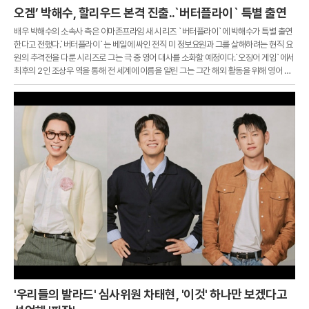
오겜’ 박해수, 할리우드 본격 진출..`버터플라이` 특별 출연
배우 박해수의 소속사 측은 아마존프라임 새 시리즈 `버터플라이`에 박해수가 특별 출연
한다고 전했다.`버터플라이`는 베일에 싸인 전직 미 정보요원과 그를 살해하려는 현직 요
원의 추격전을 다룬 시리즈로 그는 극 중 영어 대사를 소화할 예정이다.`오징어 게임`에서
최후의 2인 조상우 역을 통해 전 세계에 이름을 알린 그는 그간 해외 활동을 위해 영어 공
부에 전념한 것으로 전해졌다.제74회 에미상에서 남우조연상 후보에 올랐던 그는 이후
미국 대형 에이전시 UTA와 계약을 맺고 본격적인 해외 활동에 나서고 있다.
'우리들의 발라드' 심사위원 차태현, '이것' 하나만 보겠다고