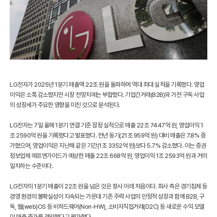
LG전자가 2025년 1분기 매출액 22조 원을 돌파하며 역대 최대 실적을 기록했다. 영업
이익은 소폭 감소했지만 시장 전망치에는 부합했다. 기업간거래(B2B)와 가전 구독 사업
의 성장세가 주요한 영향을 미친 것으로 분석된다.
LG전자는 7일 올해 1분기 연결 기준 잠정 실적으로 매출 22조 7447억 원, 영업이익 1
조 2590억 원을 기록했다고 발표했다. 전년 동기(21조 959억 원) 대비 매출은 7.8% 증
가했으며, 영업이익은 지난해 같은 기간(1조 3352억 원)보다 5.7% 감소했다. 이는 증권
정보업체 에프앤가이드가 예상한 매출 22조 668억 원, 영업이익 1조 2593억 원과 거의
일치하는 수준이다.
LG전자의 1분기 매출이 22조 원을 넘은 것은 창사 이래 처음이다. 회사 측은 경기침체 등
경영 환경의 불확실성이 지속되는 가운데 기존 주력 사업의 안정적 성장과 함께 B2B, 구
독, 웹(web)OS 등 비하드웨어(Non-HW), 소비자직접거래(D2C) 등 새로운 수익 모델
이 매출 증가를 견인했다고 평가했다.