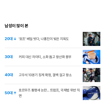
남성이 많이 본
20대 ↓
'호프' 베일 벗다, 나홍진이 빚은 지옥도
30대
커피 대신 차이티, 소화 돕고 항산화 풍부
40대
고우석 10경기 징계 확정, 결백 걸고 항소
호르무즈 통행세 논란... 트럼프, 국제법 위반 직
50대 ↑
면