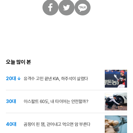
페
트
카
이
위
카
스
터
오
북
톡
오늘 많이 본
20대 ↓
유격수 고민 끝낸 KIA, 하주석이 살렸다
30대
아스팔트 60도, 내 타이어는 안전할까?
40대
곰팡이 핀 잼, 걷어내고 먹으면 암 부른다