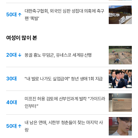
대한축구협회, 외국인 심판 성접대 의혹에 축구
50대 ↑
팬 ‘폭발’
여성이 많이 본
20대 ↓
몽골 흉노 무덤군, 유네스코 세계유산행
30대
"내 발로 나가도 실업급여" 청년 생애 1회 지급
미프진 허용 검토에 산부인과계 발칵 “가이드라
40대
인부터”
내 남은 연애, 시한부 청춘들이 찾는 마지막 사
50대 ↑
랑