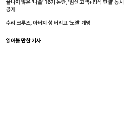
끝나지 않은 ‘나솔’ 16기 논란, '임신 고백+법적 판결' 동시
공개
수리 크루즈, 아버지 성 버리고 '노엘' 개명
읽어볼 만한 기사