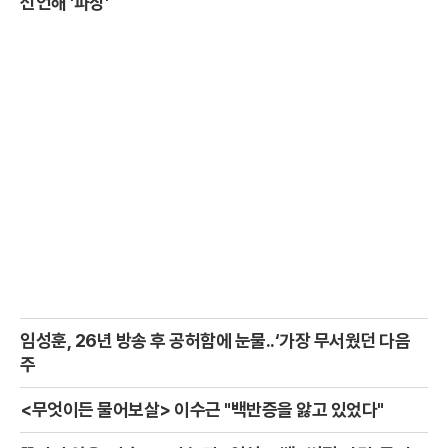
선언해 '파장'
임성훈, 26년 방송 후 공허함에 눈물..‘가장 무서웠던 다음
주
<무엇이든 물어보살> 이수근 "백반증을 앓고 있었다"